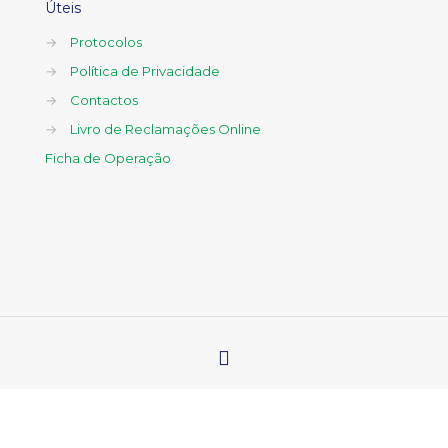
Úteis
→
Protocolos
→
Política de Privacidade
→
Contactos
→
Livro de Reclamações Online
Ficha de Operação
Clinica da Botica 2023 © . Desenvolvido por
MARKETINGJA.PT