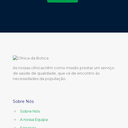
As nossas clínicas têm como missão prestar um serviço
de saúde de qualidade, que vá de encontro às
necessidades da população.
Sobre Nós
→
Sobre Nós
→
A nossa Equipa
→
Serviços